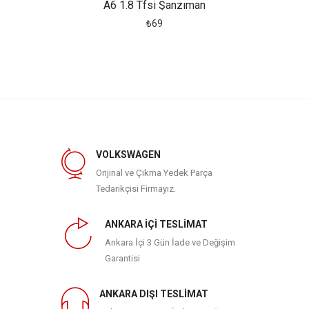
1)
A6 1.8 Tfsi Şanzıman
A
₺69
VOLKSWAGEN
Orijinal ve Çıkma Yedek Parça
Tedarikçisi Firmayız.
ANKARA İÇİ TESLİMAT
Ankara İçi 3 Gün İade ve Değişim
Garantisi
ANKARA DIŞI TESLİMAT