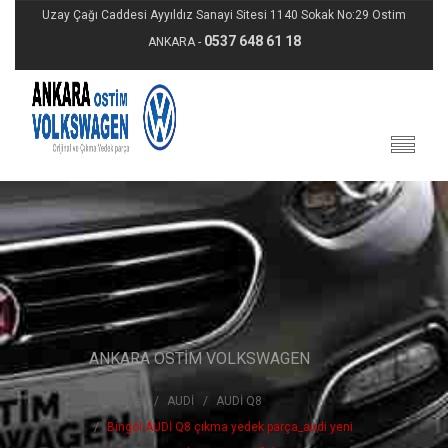
Uzay Çağı Caddesi Ayyıldız Sanayi Sitesi 1140 Sokak No:29 Ostim
0537 648 61 18
ANKARA -
ANKARA OSTİM VOLKSWAGEN
Ana Sayfa
AUDİ
AUDİ Q8
Bingöl AUDİ Q8 çıkma yedek parça_audi yeni