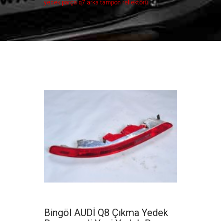
yedek parça q7 arka tampon reflektörü
Bingöl AUDİ Q8 Çıkma Yedek