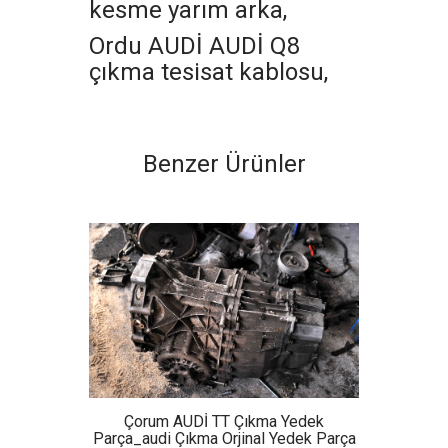
kesme yarım arka,
Ordu AUDİ AUDİ Q8
çıkma tesisat kablosu,
Benzer Ürünler
edek
Çorum AUDİ TT Çıkma Yedek
Den
ek Parça
Parça_audi Çıkma Orjinal Yedek Parça
Parça_a