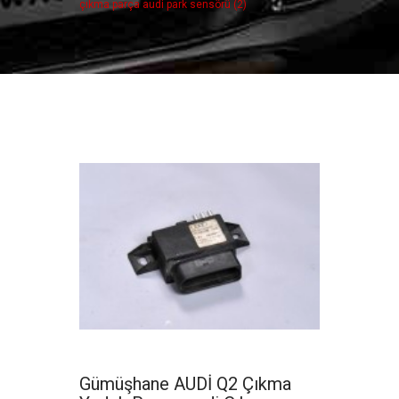
çıkma parça audi park sensörü (2)
Gümüşhane AUDİ Q2 Çıkma