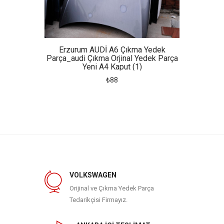
dek
Erzurum AUDİ A6 Çıkma Yedek
Erz
ek Parça
Parça_audi Çıkma Orjinal Yedek Parça
Parça_a
Yeni A4 Kaput (1)
₺88
VOLKSWAGEN
Orijinal ve Çıkma Yedek Parça
Tedarikçisi Firmayız.