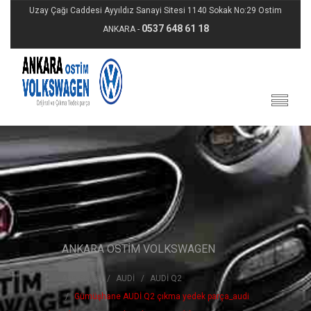
Uzay Çağı Caddesi Ayyıldız Sanayi Sitesi 1140 Sokak No:29 Ostim
0537 648 61 18
ANKARA -
ANKARA OSTİM VOLKSWAGEN
Ana Sayfa
AUDİ
AUDİ Q2
Gümüşhane AUDİ Q2 çıkma yedek parça_audi