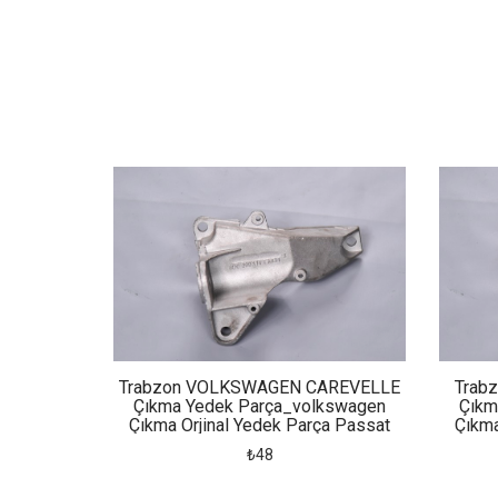
Trabzon VOLKSWAGEN CAREVELLE
Trab
Çıkma Yedek Parça_volkswagen
Çıkm
Çıkma Orjinal Yedek Parça Passat
Çıkma
Otomatik Şanzıman Kulağı
O
₺48