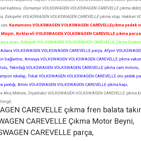
at kablosu,
Osmaniye VOLKSWAGEN VOLKSWAGEN CAREVELLE çıkma debriyaj 
a,
Eskişehir VOLKSWAGEN VOLKSWAGEN CAREVELLE çıkma stop,
Hakkari 
van,
Kastamonu VOLKSWAGEN VOLKSWAGEN CAREVELLEçıkma yedek su
 Müşür,
Kırklareli VOLKSWAGEN VOLKSWAGEN CAREVELLE çıkma parça 
rça sivas,
Kırklareli VOLKSWAGEN VOLKSWAGEN CAREVELLE Çıkma Direksiy
Adana VOLKSWAGEN VOLKSWAGEN CAREVELLE parça,
Afyon VOLKSWAGEN
bağlantısı,
Amasya VOLKSWAGEN VOLKSWAGEN CAREVELLE çıkma vaku
olu,
Tekirdağ VOLKSWAGEN VOLKSWAGEN CAREVELLE çıkma cam motoru,
pon nikelajı,
Tokat VOLKSWAGEN VOLKSWAGEN CAREVELLE oto yedek par
yastığı,
Artvin VOLKSWAGEN VOLKSWAGEN CAREVELLE çıkma kapı,
Akış Metresi,
Diyarbakır VOLKSWAGEN VOLKSWAGEN CAREVELLE çıkma kilo
ingil,
EN CAREVELLE çıkma fren balata takı
AGEN CAREVELLE Çıkma Motor Beyni,
SWAGEN CAREVELLE parça,