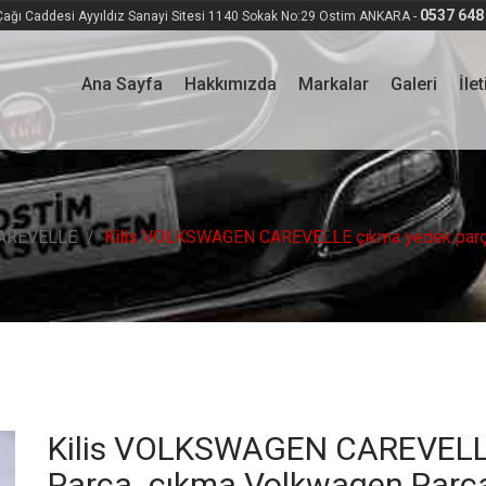
0537 648
ağı Caddesi Ayyıldız Sanayi Sitesi 1140 Sokak No:29 Ostim ANKARA -
Ana Sayfa
Hakkımızda
Markalar
Galeri
İle
AREVELLE
Kilis VOLKSWAGEN CAREVELLE çıkma yedek parça_
Kilis VOLKSWAGEN CAREVELL
Parça_çıkma Volkwagen Parça-