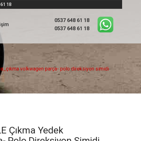
 61 18
0537 648 61 18
tişim
0537 648 61 18
çıkma volkwagen parça- polo direksiyon simidi
E Çıkma Yedek
 Polo Direksiyon Simidi