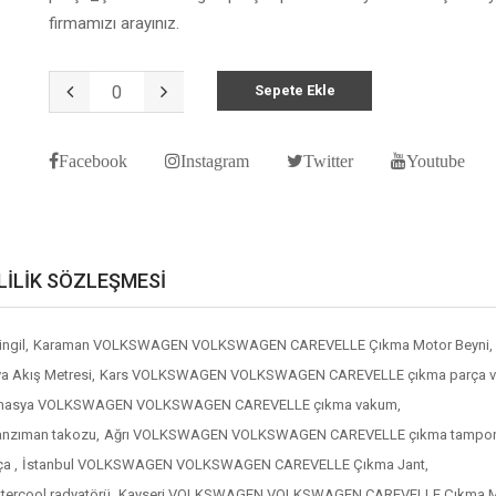
firmamızı arayınız.
Sepete Ekle
Facebook
Instagram
Twitter
Youtube
LİLİK SÖZLEŞMESİ
gil,
Karaman VOLKSWAGEN VOLKSWAGEN CAREVELLE Çıkma Motor Beyni,
Akış Metresi,
Kars VOLKSWAGEN VOLKSWAGEN CAREVELLE çıkma parça v
asya VOLKSWAGEN VOLKSWAGEN CAREVELLE çıkma vakum,
zıman takozu,
Ağrı VOLKSWAGEN VOLKSWAGEN CAREVELLE çıkma tampon b
a ,
İstanbul VOLKSWAGEN VOLKSWAGEN CAREVELLE Çıkma Jant,
rcool radyatörü,
Kayseri VOLKSWAGEN VOLKSWAGEN CAREVELLE Çıkma M