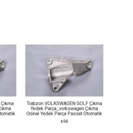
 Çıkma
Trabzon VOLKSWAGEN GOLF Çıkma
Çıkma
Yedek Parça_volkswagen Çıkma
tomatik
Orjinal Yedek Parça Passat Otomatik
Şanzıman Kulağı
₺98