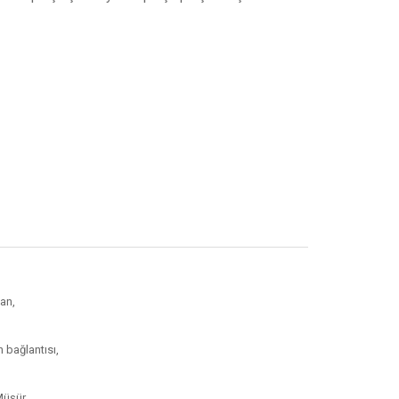
an,
ağlantısı,
üşür,