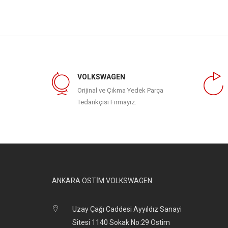
VOLKSWAGEN
Orijinal ve Çıkma Yedek Parça
Tedarikçisi Firmayız.
ANKARA OSTİM VOLKSWAGEN
Uzay Çağı Caddesi Ayyıldız Sanayi
Sitesi 1140 Sokak No:29 Ostim