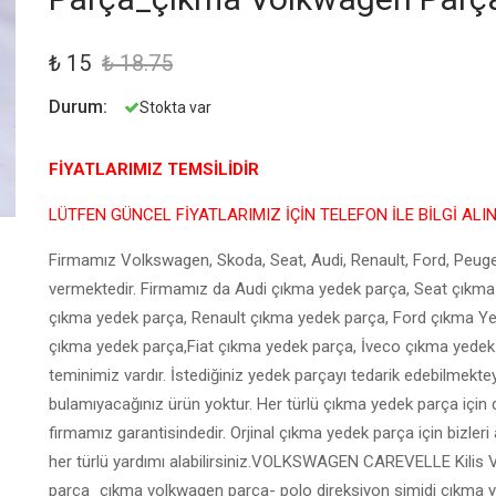
₺ 15
₺ 18.75
Durum:
Stokta var
FİYATLARIMIZ TEMSİLİDİR
LÜTFEN GÜNCEL FİYATLARIMIZ İÇİN TELEFON İLE BİLGİ ALI
Firmamız Volkswagen, Skoda, Seat, Audi, Renault, Ford, Peuge
vermektedir. Firmamız da Audi çıkma yedek parça, Seat çıkm
çıkma yedek parça, Renault çıkma yedek parça, Ford çıkma Y
çıkma yedek parça,Fiat çıkma yedek parça, İveco çıkma yedek 
teminimiz vardır. İstediğiniz yedek parçayı tedarik edebilmekt
bulamıyacağınız ürün yoktur. Her türlü çıkma yedek parça için d
firmamız garantisindedir. Orjinal çıkma yedek parça için bizler
her türlü yardımı alabilirsiniz.VOLKSWAGEN CAREVELLE Ki
parça_çıkma volkwagen parça- polo direksiyon simidi çıkma y