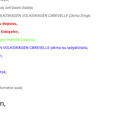
seti baskı balata,
VOLKSWAGEN VOLKSWAGEN CAREVELLE Çıkma Dingil,
 deposu,
Eskişehir,
on Hidrolik Deposu,
 VOLKSWAGEN CAREVELLE çıkma su radyatörünü,
m,
ça,
metre saati,
m,