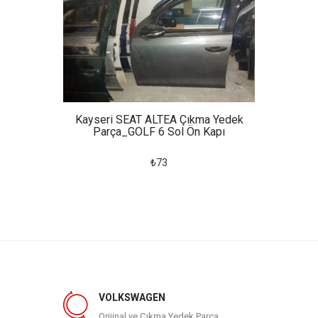
a Yedek
Kayseri SEAT ALTEA Çıkma Yedek
Kayse
apı
Parça_GOLF 6 Sol Ön Kapı
Pa
₺73
VOLKSWAGEN
Orijinal ve Çıkma Yedek Parça