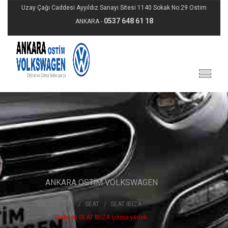
Uzay Çağı Caddesi Ayyıldız Sanayi Sitesi 1140 Sokak No:29 Ostim
0537 648 61 18
ANKARA -
ANKARA OSTİM VOLKSWAGEN
Ana Sayfa
SEAT
SEAT İBİZA
Trabzon SEAT İBİZA çıkma yedek