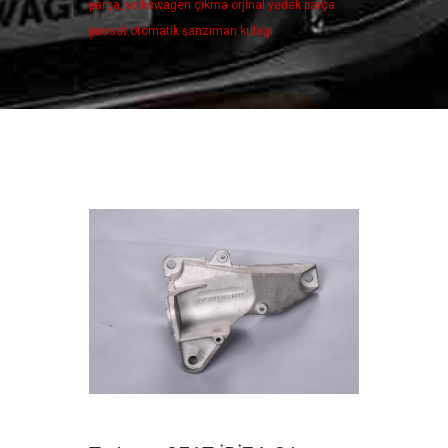
parça_volkswagen çıkma orjinal yedek parça
passat otomatik şanzıman kulağı