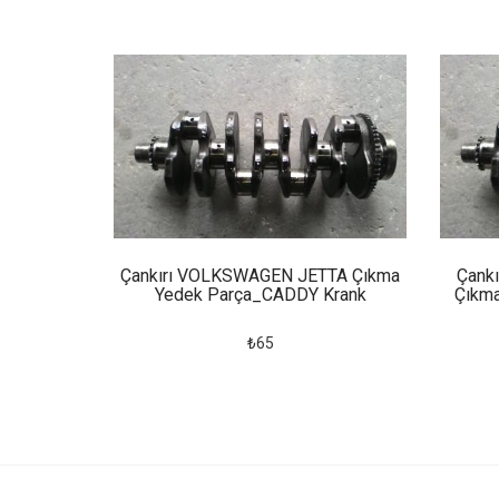
Çankırı VOLKSWAGEN JETTA Çıkma
Çank
Yedek Parça_CADDY Krank
Çıkm
₺65