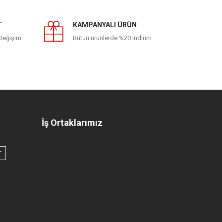
T
KAMPANYALI ÜRÜN
 Değişim
Bütün ürünlerde %20 indirim
İş Ortaklarımız
T