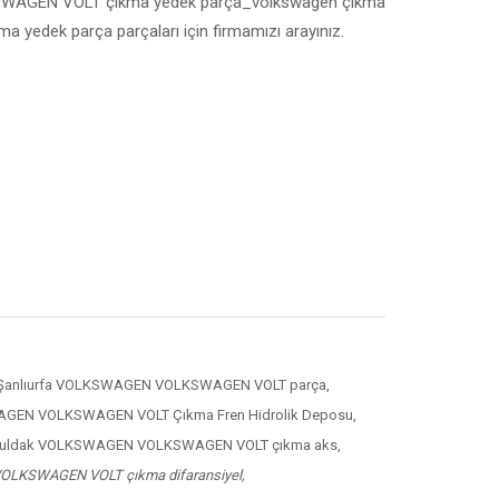
LKSWAGEN VOLT çıkma yedek parça_volkswagen çıkma
ma yedek parça parçaları için firmamızı arayınız.
Şanlıurfa VOLKSWAGEN VOLKSWAGEN VOLT parça,
EN VOLKSWAGEN VOLT Çıkma Fren Hidrolik Deposu,
uldak VOLKSWAGEN VOLKSWAGEN VOLT çıkma aks,
OLKSWAGEN VOLT çıkma difaransiyel,