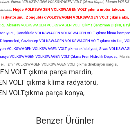
bazı,
Edirne VOLKSWAGEN VOLKSWAGEN VOLT Çıkma Kaput,
Mardin VOLKS
ancası,
Niğde VOLKSWAGEN VOLKSWAGEN VOLT çıkma motor takozu,
radyatörünü,
Zonguldak VOLKSWAGEN VOLKSWAGEN VOLT çıkma aks,
ğı,
Aksaray VOLKSWAGEN VOLKSWAGEN VOLT Çıkma Şanzıman Dişlisi,
Bay
oruyucu,
Çanakkale VOLKSWAGEN VOLKSWAGEN VOLT çıkma klima kompre
öşemeleri,
Gaziantep VOLKSWAGEN VOLKSWAGEN VOLT çıkma sis farı,
VO
yon VOLKSWAGEN VOLKSWAGEN VOLT çıkma akis bilyesi,
Sivas VOLKSWAGE
asya VOLKSWAGEN VOLKSWAGEN VOLT Çıkma Fren Hidrolik Deposu,
Mani
li,
İzmir VOLKSWAGEN VOLKSWAGEN VOLT çıkma direksiyon sargısı,
 VOLT çıkma parça mardin,
VOLT çıkma klima radyatörü,
 VOLTçıkma parça konya,
Benzer Ürünler