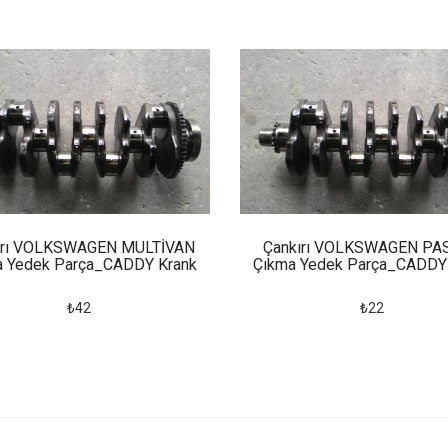
ırı VOLKSWAGEN MULTİVAN
Çankırı VOLKSWAGEN PA
a Yedek Parça_CADDY Krank
Çıkma Yedek Parça_CADDY
₺42
₺22