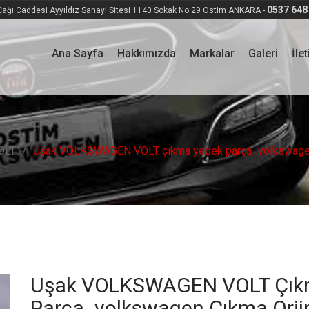
0537 648
ağı Caddesi Ayyıldız Sanayi Sitesi 1140 Sokak No:29 Ostim ANKARA -
Ana Sayfa
Hakkımızda
Markalar
Galeri
İle
OLT
Uşak VOLKSWAGEN VOLT çıkma yedek parça_volkswagen çık
Uşak VOLKSWAGEN VOLT Çık
Parça_volkswagen Çıkma Orjin