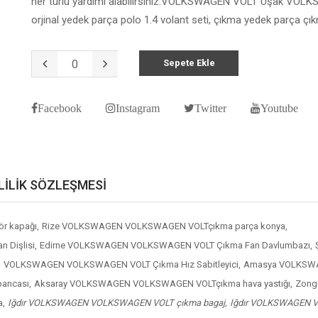
her türlü yardımı alabilirsiniz.VOLKSWAGEN VOLT Uşak VO
orjinal yedek parça polo 1.4 volant seti, çıkma yedek parça çık
Sepete Ekle
Facebook
Instagram
Twitter
Youtube
LİLİK SÖZLEŞMESİ
r kapağı,
Rize VOLKSWAGEN VOLKSWAGEN VOLTçıkma parça konya,
Dişlisi,
Edirne VOLKSWAGEN VOLKSWAGEN VOLT Çıkma Fan Davlumbazı,
,
VOLKSWAGEN VOLKSWAGEN VOLT Çıkma Hız Sabitleyici,
Amasya VOLKSWAG
ancası,
Aksaray VOLKSWAGEN VOLKSWAGEN VOLTçıkma hava yastığı,
Zong
a,
Iğdır VOLKSWAGEN VOLKSWAGEN VOLT çıkma bagaj,
Iğdır VOLKSWAGEN V