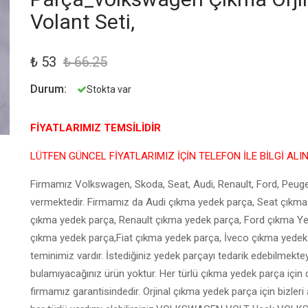
Volant Seti,
₺ 53
₺ 66.25
Durum:
Stokta var
FİYATLARIMIZ TEMSİLİDİR
LÜTFEN GÜNCEL FİYATLARIMIZ İÇİN TELEFON İLE BİLGİ ALI
Firmamız Volkswagen, Skoda, Seat, Audi, Renault, Ford, Peuge
vermektedir. Firmamız da Audi çıkma yedek parça, Seat çıkm
çıkma yedek parça, Renault çıkma yedek parça, Ford çıkma Y
çıkma yedek parça,Fiat çıkma yedek parça, İveco çıkma yedek 
teminimiz vardır. İstediğiniz yedek parçayı tedarik edebilmekt
bulamıyacağınız ürün yoktur. Her türlü çıkma yedek parça için d
firmamız garantisindedir. Orjinal çıkma yedek parça için bizler