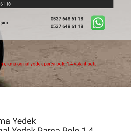
 61 18
0537 648 61 18
tişim
0537 648 61 18
ma orjinal yedek parça polo 1.4 volant seti,
ma Yedek
al Yedek Parça Polo 1.4