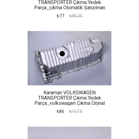
TRANSPORTER Çıkma Yedek
Parça_çıkma Otomatik Şanzıman
₺77
₺96.25
Karaman VOLKSWAGEN
TRANSPORTER Çıkma Yedek
Parça_volkswagen Çıkma Orjinal
Yedek Parça Transporter 2,5 Karter
₺86
₺107.5