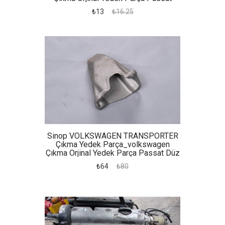
Hidrolik Bidonu
₺13
₺16.25
Sinop VOLKSWAGEN TRANSPORTER
Çıkma Yedek Parça_volkswagen
Çıkma Orjinal Yedek Parça Passat Düz
Şanzıman Kulağı
₺64
₺80