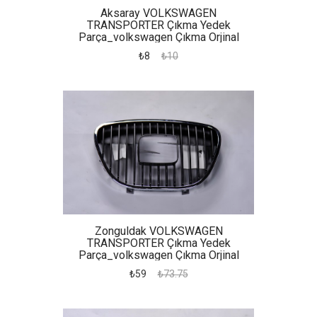
Aksaray VOLKSWAGEN
TRANSPORTER Çıkma Yedek
Parça_volkswagen Çıkma Orjinal
Yedek Parça Transpoerter Iç Açma
₺8
₺10
Kapı Kolu
Zonguldak VOLKSWAGEN
TRANSPORTER Çıkma Yedek
Parça_volkswagen Çıkma Orjinal
Yedek Parça Seat Cordoba Ibiza Ön
₺59
₺73.75
Panjur