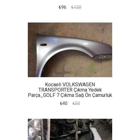
₺96
₺120
Kocaeli VOLKSWAGEN
TRANSPORTER Çıkma Yedek
Parça_GOLF 7 Çıkma Sağ Ön Çamurluk
₺40
₺50