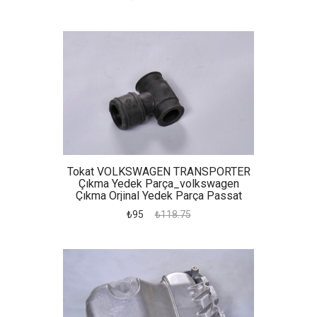
Şanzıman Kulağı
Tokat VOLKSWAGEN TRANSPORTER
Çıkma Yedek Parça_volkswagen
Çıkma Orjinal Yedek Parça Passat
Motor Su Hortumu
₺95
₺118.75