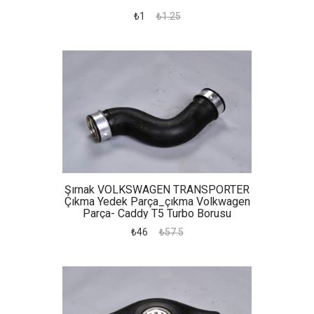
₺1
₺1.25
Şırnak VOLKSWAGEN TRANSPORTER
Çıkma Yedek Parça_çıkma Volkwagen
Parça- Caddy T5 Turbo Borusu
₺46
₺57.5