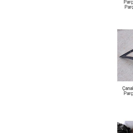
Parç
Parç
Çana
Parç