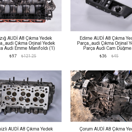
azığ AUDİ A8 Çıkma Yedek
Edirne AUDİ A8 Çıkma Ye
a_audi Çıkma Orjinal Yedek
Parça_audi Çıkma Orjinal 
a Audi Emme Manifoldı (1)
Parça Audi Cam Düğme
₺97
₺121.25
₺36
₺45
izli AUDİ A8 Çıkma Yedek
Çorum AUDİ A8 Çıkma Ye