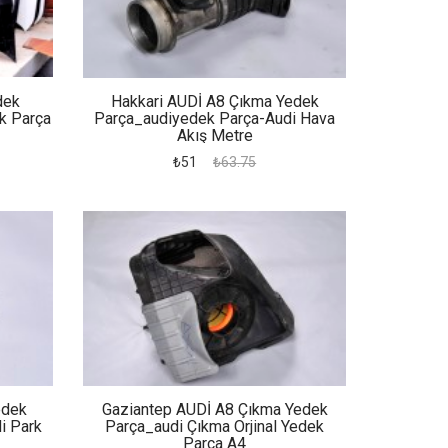
dek
Hakkari AUDİ A8 Çıkma Yedek
k Parça
Parça_audiyedek Parça-Audi Hava
Akış Metre
₺51
₺63.75
edek
Gaziantep AUDİ A8 Çıkma Yedek
i Park
Parça_audi Çıkma Orjinal Yedek
Parça A4