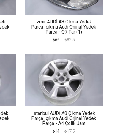
dek
İzmir AUDİ A8 Çıkma Yedek
Yedek
Parça_çıkma Audi Orjinal Yedek
Parça - Q7 Far (1)
₺66
₺82.5
edek
İstanbul AUDİ A8 Çıkma Yedek
Yedek
Parça_çıkma Audi Orjinal Yedek
Parça - A4 Çelik Jant
₺14
₺17.5