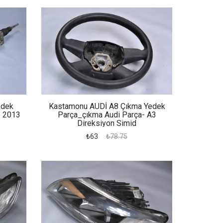
edek
Kastamonu AUDİ A8 Çıkma Yedek
6 2013
Parça_çıkma Audi Parça- A3
Direksiyon Simid
₺63
₺78.75