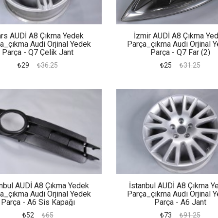
rs AUDİ A8 Çıkma Yedek
İzmir AUDİ A8 Çıkma Ye
a_çıkma Audi Orjinal Yedek
Parça_çıkma Audi Orjinal 
Parça - Q7 Çelik Jant
Parça - Q7 Far (2)
₺29
₺36.25
₺25
₺31.25
anbul AUDİ A8 Çıkma Yedek
İstanbul AUDİ A8 Çıkma Y
a_çıkma Audi Orjinal Yedek
Parça_çıkma Audi Orjinal 
Parça - A6 Sis Kapağı
Parça - A6 Jant
₺52
₺65
₺73
₺91.25