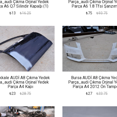
a_audi Çıkma Orjinal Yedek
Parça_audi Çıkma Orjinal 
a A6 Q7 Silindir Kapağı (1)
Parça A6 1.8 Tfsi Şanzı
₺13
₺16.25
₺75
₺93.75
kkale AUDİ A8 Çıkma Yedek
Bursa AUDİ A8 Çıkma Ye
a_audi Çıkma Orjinal Yedek
Parça_audi Çıkma Orjinal 
Parça A4 Kapı
Parça A4 2012 Ön Tamp
₺23
₺28.75
₺27
₺33.75