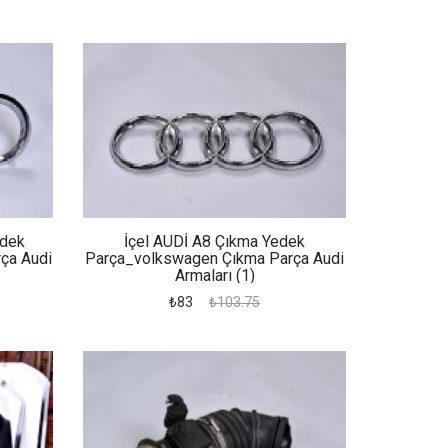
edek
İçel AUDİ A8 Çıkma Yedek
ça Audi
Parça_volkswagen Çıkma Parça Audi
Armaları (1)
₺83
₺103.75