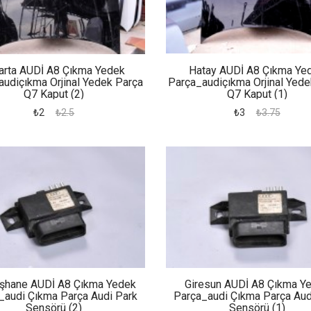
arta AUDİ A8 Çıkma Yedek
Hatay AUDİ A8 Çıkma Ye
audiçıkma Orjinal Yedek Parça
Parça_audiçıkma Orjinal Yede
Q7 Kaput (2)
Q7 Kaput (1)
₺2
₺2.5
₺3
₺3.75
şhane AUDİ A8 Çıkma Yedek
Giresun AUDİ A8 Çıkma Y
_audi Çıkma Parça Audi Park
Parça_audi Çıkma Parça Aud
Sensörü (2)
Sensörü (1)