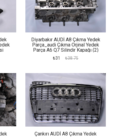
dek
Diyarbakır AUDİ A8 Çıkma Yedek
Yedek
Parça_audi Çıkma Orjinal Yedek
si
Parça A6 Q7 Silindir Kapağı (2)
₺31
₺38.75
dek
Çankırı AUDİ A8 Çıkma Yedek