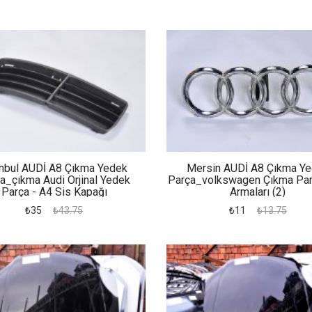
anbul AUDİ A8 Çıkma Yedek
Mersin AUDİ A8 Çıkma Y
a_çıkma Audi Orjinal Yedek
Parça_volkswagen Çıkma Par
Parça - A4 Sis Kapağı
Armaları (2)
₺35
₺43.75
₺11
₺13.75