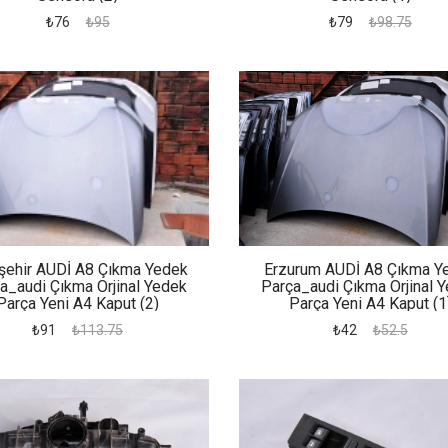
₺76
₺95
₺79
₺98.75
şehir AUDİ A8 Çıkma Yedek
Erzurum AUDİ A8 Çıkma Y
a_audi Çıkma Orjinal Yedek
Parça_audi Çıkma Orjinal 
Parça Yeni A4 Kaput (2)
Parça Yeni A4 Kaput (1
₺91
₺113.75
₺42
₺52.5