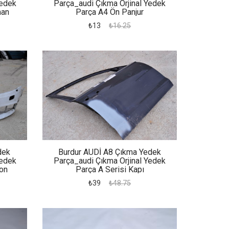
Yedek
Parça_audi Çıkma Orjinal Yedek
man
Parça A4 Ön Panjur
₺13
₺16.25
dek
Burdur AUDİ A8 Çıkma Yedek
Yedek
Parça_audi Çıkma Orjinal Yedek
on
Parça A Serisi Kapı
₺39
₺48.75