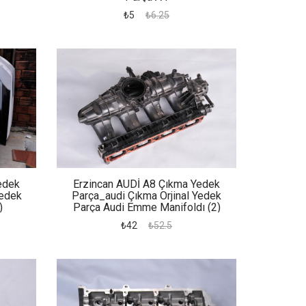
₺5
₺6.25
edek
Erzincan AUDİ A8 Çıkma Yedek
Yedek
Parça_audi Çıkma Orjinal Yedek
)
Parça Audi Emme Manifoldı (2)
₺42
₺52.5