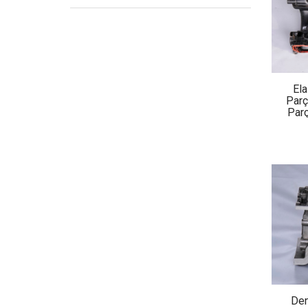
El
Parç
Parç
Den