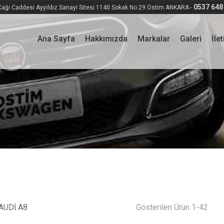
0537 648
ağı Caddesi Ayyıldız Sanayi Sitesi 1140 Sokak No:29 Ostim ANKARA -
Ana Sayfa
Hakkımızda
Markalar
Galeri
İle
AUDİ A8
Gösterilen Ürün 1-42