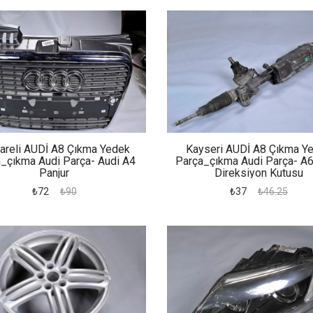
lareli AUDİ A8 Çıkma Yedek
Kayseri AUDİ A8 Çıkma Y
_çıkma Audi Parça- Audi A4
Parça_çıkma Audi Parça- A
Panjur
Direksiyon Kutusu
₺72
₺90
₺37
₺46.25