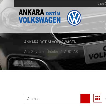
Uzay Ç
ANKARA OSTİM VOLKSWAGEN
Ana Sayfa
Ürünler
AUDİ A8