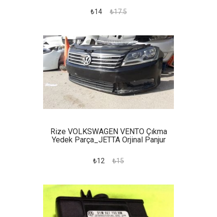
₺14
₺17.5
Rize VOLKSWAGEN VENTO Çıkma
Yedek Parça_JETTA Orjinal Panjur
₺12
₺15