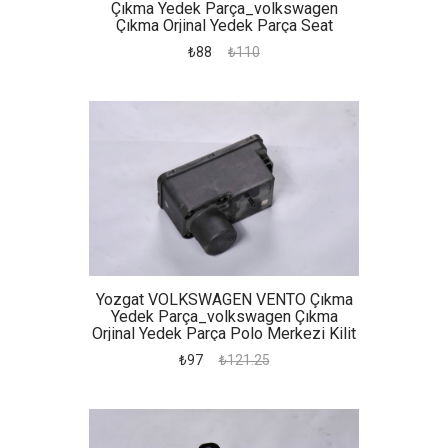
Çıkma Yedek Parça_volkswagen
Çıkma Orjinal Yedek Parça Seat
Cordoba Ibiza Ön Panjur
₺88
₺110
Yozgat VOLKSWAGEN VENTO Çıkma
Yedek Parça_volkswagen Çıkma
Orjinal Yedek Parça Polo Merkezi Kilit
Motoru
₺97
₺121.25