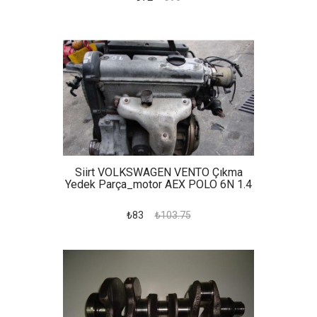
Siirt VOLKSWAGEN VENTO Çıkma
Yedek Parça_motor AEX POLO 6N 1.4
₺83
₺103.75