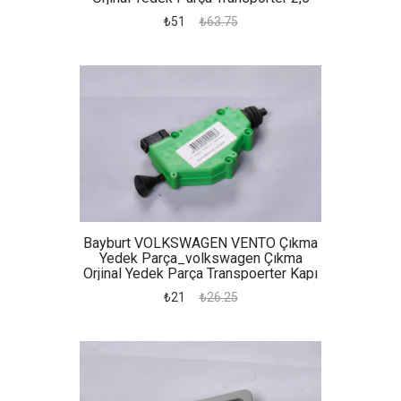
Karter
₺51
₺63.75
Bayburt VOLKSWAGEN VENTO Çıkma
Yedek Parça_volkswagen Çıkma
Orjinal Yedek Parça Transpoerter Kapı
Motoru
₺21
₺26.25