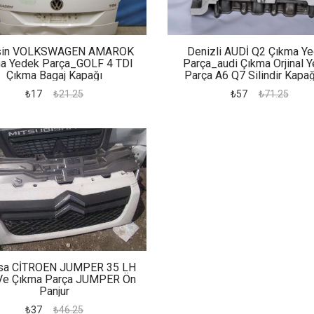
sin VOLKSWAGEN AMAROK
Denizli AUDİ Q2 Çıkma Y
a Yedek Parça_GOLF 4 TDI
Parça_audi Çıkma Orjinal 
Çıkma Bagaj Kapağı
Parça A6 Q7 Silindir Kapağ
₺17
₺21.25
₺57
₺71.25
sa CİTROEN JUMPER 35 LH
 Ve Çıkma Parça JUMPER Ön
Panjur
₺37
₺46.25