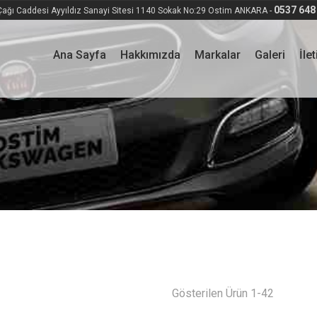
0537 648
ağı Caddesi Ayyıldız Sanayi Sitesi 1140 Sokak No:29 Ostim ANKARA -
Ana Sayfa
Hakkımızda
Markalar
Galeri
İle
Gösterilen Ürün 1-42