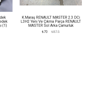
edek
K.maraş RENAULT MASTER 2.3 DCi
Yedek
L3H2 Yeni Ve Çıkma Parça RENAULT
ı (1)
MASTER Sol Arka Çamurluk
₺70
₺87.5