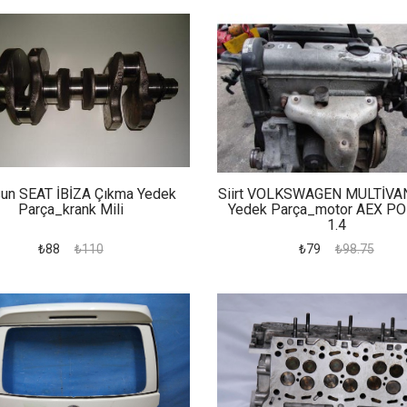
un SEAT İBİZA Çıkma Yedek
Siirt VOLKSWAGEN MULTİVA
Parça_krank Mili
Yedek Parça_motor AEX P
1.4
₺88
₺110
₺79
₺98.75