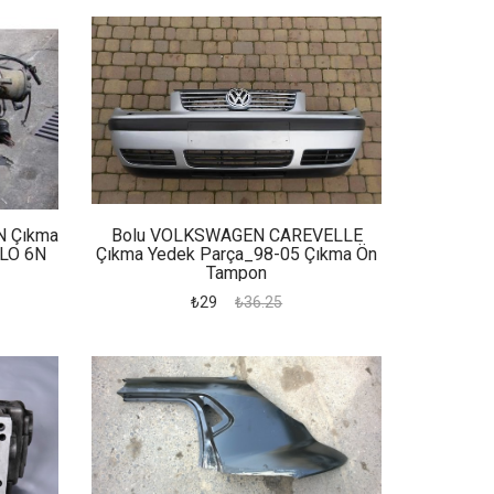
N Çıkma
Bolu VOLKSWAGEN CAREVELLE
OLO 6N
Çıkma Yedek Parça_98-05 Çıkma Ön
Tampon
₺29
₺36.25