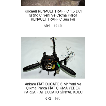
Kocaeli RENAULT TRAFFİC 1.6 DCi
Grand C. Yeni Ve Çıkma Parça
RENAULT TRAFFİC Sağ Far
₺54
₺67.5
Ankara FİAT DUCATO 8 M³ Yeni Ve
Çıkma Parça FİAT ÇIKMA YEDEK
PARÇA FİAT DUCATO SİNYAL KOLU
₺72
₺90