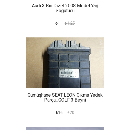
Audi 3 Bin Dizel 2008 Model Yağ
Sogutucu
₺1
₺1.25
Gümüşhane SEAT LEON Çıkma Yedek
Parça_GOLF 3 Beyni
₺16
₺20